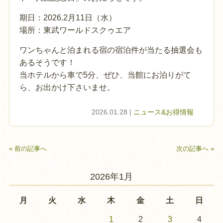
期日：2026.2月11日（水）
場所：東武ワールドスクゥエア
ワンちゃんと泊まれる宿の宿泊件が当たる抽選会も
あるそうです！
当ホテルから車で5分、ぜひ、当館にお泊りがて
ら、お出かけ下さいませ。
2026.01.28 |
ニュース&お得情報
« 前の記事へ
次の記事へ »
2026年1月
月
火
水
木
金
土
日
1
2
3
4